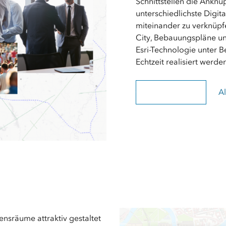
Schnittstellen die Anknü
unterschiedlichste Digit
miteinander zu verknüpf
City, Bebauungspläne u
Esri-Technologie unter 
Echtzeit realisiert werden
Governmental Twin
Al
ensräume attraktiv gestaltet