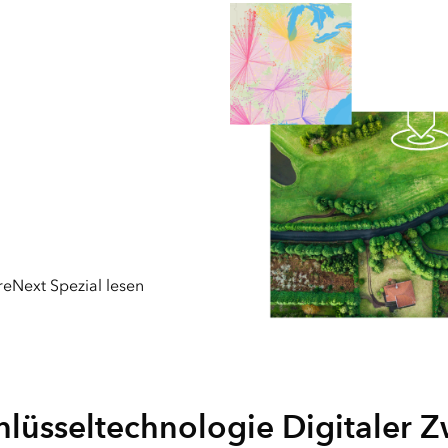
inspirieren und erwei
ital
munalverwaltung
ArcGIS Location Platform
Sie ihr Netzwerk
Wir liefern die Location
d- und Forstwirtschaft
Services. Sie
Maps We Love
in
implementieren die
Die schönsten Maps f
d
Apps.
Sie zum Download
Alle Branchen
ArcGIS Desktop Migration
t für jeden
Wechseln Sie zum
gsbereich die
fortschrittlichsten ArcGIS
 Lösung
aller Zeiten
en
reNext Spezial lesen
Alle Produkte
le
hlüsseltechnologie Digitaler Z