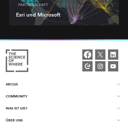
PARTNERSCHAFT
Esri und Microsoft
ARCGIS
COMMUNITY
Über ArcGIS
WAS IST GIS?
Esri Community
ArcGIS Pro
ÜBER UNS
Ein Tag mit GIS
ArcGIS Blog
ArcGIS Enterprise