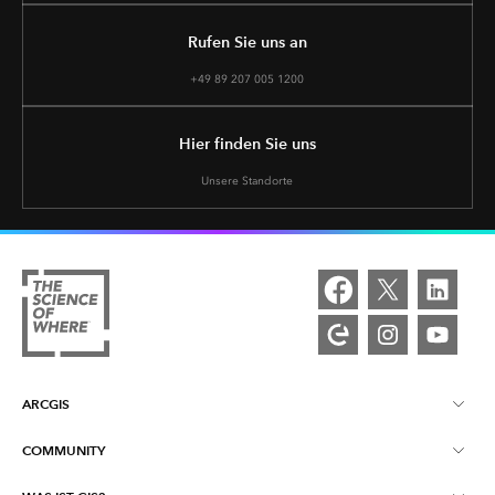
Rufen Sie uns an
+49 89 207 005 1200
Hier finden Sie uns
Unsere Standorte
ARCGIS
COMMUNITY
Über ArcGIS