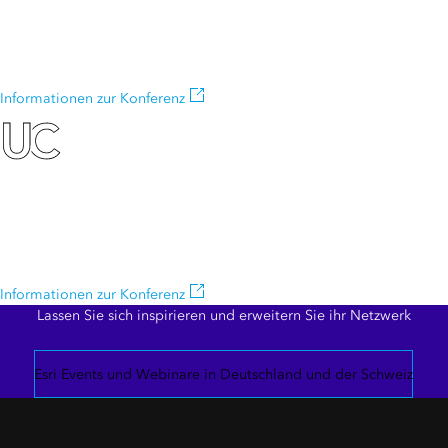
Die beste Gelegenheit, gleichgesinnte Partner, Distributoren und
Experten von Esri zu treffen und mit ihnen zusammenzuarbeiten.
Informationen zur Konferenz
Esri User Conference
Vernetzen Sie sich mit Tausenden Kunden und Partnern von Esri auf
der weltweit größten GIS-Konferenz.
Informationen zur Konferenz
Lassen Sie sich inspirieren und erweitern Sie ihr Netzwerk
Esri Events und Webinare in Deutschland und der Schweiz