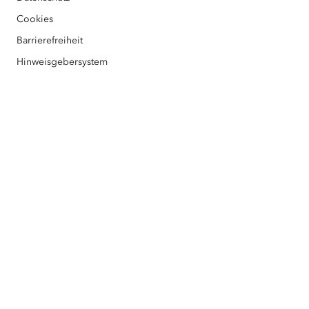
Barrierefreiheit
Esri Partner
Cookies
Barrierefreiheit
Klimawandel - jetzt handeln
Hinweisgebersystem