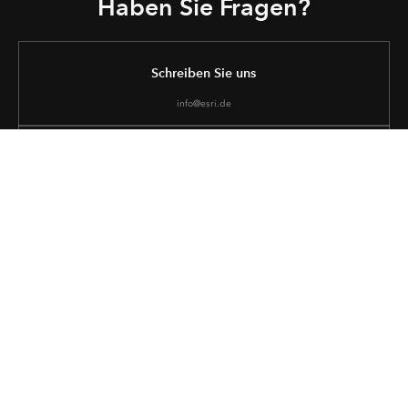
Haben Sie Fragen?
Schreiben Sie uns
info@esri.de
Rufen Sie uns an
+49 89 207 005 1200
Hier finden Sie uns
Unsere Standorte
Das könnte Sie auch interessieren