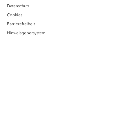
Datenschutz
Barrierefreiheit
Esri Partner
Cookies
Barrierefreiheit
Klimawandel - jetzt handeln
Hinweisgebersystem