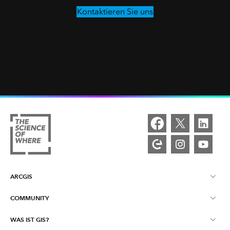
Kontaktieren Sie uns
ARCGIS
COMMUNITY
Über ArcGIS
WAS IST GIS?
Esri Community
ArcGIS Pro