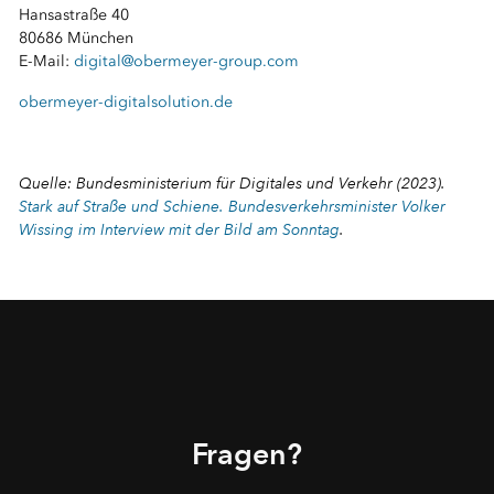
Hansastraße 40
80686 München
E-Mail:
digital@obermeyer-group.com
obermeyer-digitalsolution.de
⠀
Quelle: Bundesministerium für Digitales und Verkehr (2023).
Stark auf Straße und Schiene. Bundesverkehrsminister Volker
Wissing ­­­im Interview mit der Bild am Sonntag
.
⠀
Fragen?